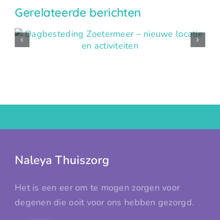
keer
Gerelateerde berichten
per
Alzheimercafé seizo
jaar.
2025 – 2026
Naleya Thuiszorg
Het is een eer om te mogen zorgen voor
degenen die ooit voor ons hebben gezorgd.