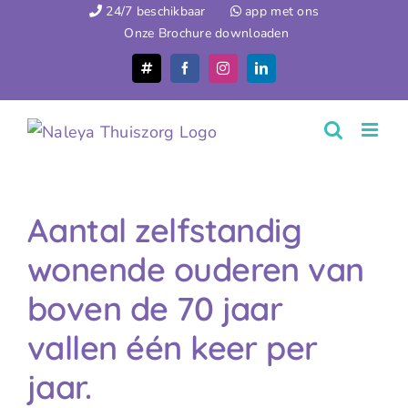
Ga
24/7 beschikbaar
app met ons
Onze Brochure downloaden
naar
inhoud
X
Facebook
Instagram
LinkedIn
Aantal zelfstandig
wonende ouderen van
boven de 70 jaar
vallen één keer per
jaar.