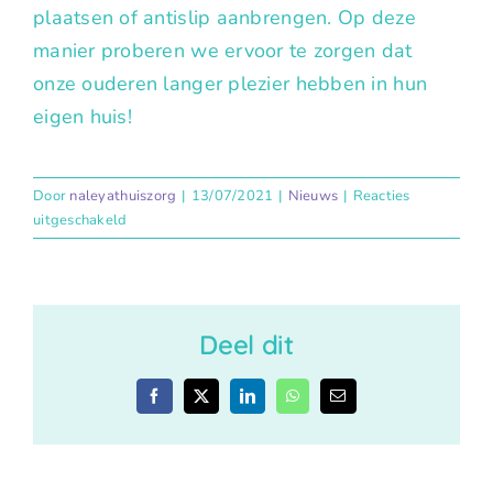
plaatsen of antislip aanbrengen. Op deze
manier proberen we ervoor te zorgen dat
onze ouderen langer plezier hebben in hun
eigen huis!
Door
naleyathuiszorg
|
13/07/2021
|
Nieuws
|
Reacties
voor
uitgeschakeld
Aantal
zelfstandig
wonende
ouderen
Deel dit
van
boven
de
Facebook
X
LinkedIn
WhatsApp
E-
70
mail
jaar
vallen
één